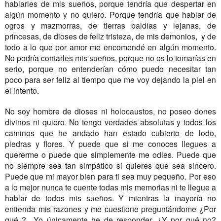
hablarles de mis sueños, porque tendría que despertar en
algún momento y no quiero. Porque tendría que hablar de
ogros y mazmorras, de tierras baldías y lejanas, de
princesas, de dioses de feliz tristeza, de mis demonios, y de
todo a lo que por amor me encomendé en algún momento.
No podría contarles mis sueños, porque no os lo tomarías en
serio, porque no entenderían cómo puedo necesitar tan
poco para ser feliz al tiempo que me voy dejando la piel en
el intento.
No soy hombre de dioses ni holocaustos, no poseo dones
divinos ni quiero. No tengo verdades absolutas y todos los
caminos que he andado han estado cubierto de lodo,
piedras y flores. Y puede que si me conoces llegues a
quererme o puede que simplemente me odies. Puede que
no siempre sea tan simpático si quieres que sea sincero.
Puede que mi mayor bien para ti sea muy pequeño. Por eso
a lo mejor nunca te cuente todas mis memorias ni te llegue a
hablar de todos mis sueños. Y mientras la mayoría no
entienda mis razones y me cuestione preguntándome ¿Por
qué ? Yo únicamente he de responder. ¿Y por qué no?