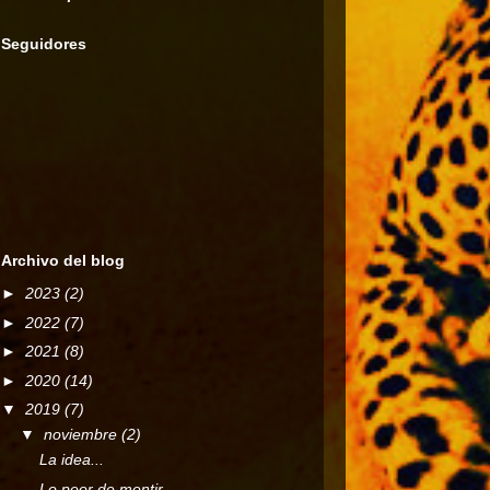
Seguidores
Archivo del blog
►
2023
(2)
►
2022
(7)
►
2021
(8)
►
2020
(14)
▼
2019
(7)
▼
noviembre
(2)
La idea...
Lo peor de mentir...