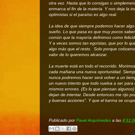
otra vez. Hasta que lo consigas o simplement
enmarca el fin de la materia. Y nos deja la i
optimistas si el paraíso es algo real.
La idea de que siempre podemos hacer algo e
sueño. Lo que pasa es que muy pocos sabem
común que la mayoría definimos como felicida
Y a veces somos tan egoístas, que por lo 
algo más que el resto. Solo porque cotizamo
valor de lo queremos alcanzar.
La muerte está en todo el recorrido. Morimo
cada mañana una nueva oportunidad. Siemp
nunca podremos hacer será volver a un tiem
un nuevo intento que todo vuelva a ser para
mismos errores. (Es lo que piensan algunos)
dejan de intentar. Desde entonces me rijo po
y buenas acciones". Y que el karma se ocupe 
Publicado por
Pavel Arquímedes
a las
4:51:0