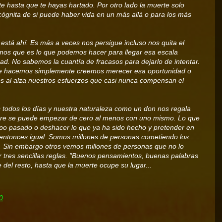
e hasta que te hayas hartado. Por otro lado la muerte solo
ncógnita de si puede haber vida en un más allá o para los más
stá ahí. Es más a veces nos persigue incluso nos quita el
os que es lo que podemos hacer para llegar esa escala
d. No sabemos la cuantía de fracasos para dejarlo de intentar.
que hacemos simplemente creemos merecer esa oportunidad o
s al alza nuestros esfuerzos que casi nunca compensan el
s todos los días y nuestra naturaleza como un don nos regala
re se puede empezar de cero al menos con uno mismo. Lo que
po pasado o deshacer lo que ya ha sido hecho y pretender en
 entonces igual. Somos millones de personas cometiendo los
. Sin embargo otros vemos millones de personas que no lo
r tres sencillas reglas. "Buenos pensamientos, buenas palabras
del resto, hasta que la muerte ocupe su lugar...
0