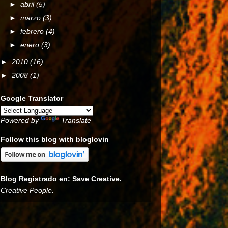
►
abril
(5)
►
marzo
(3)
►
febrero
(4)
►
enero
(3)
►
2010
(16)
►
2008
(1)
Google Translator
Powered by
Translate
Follow this blog with bloglovin
Blog Registrado en: Save Creative.
Creative People.