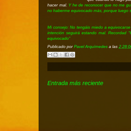
hacer mal.
Y he de reconocer que no me gu
no haberme equivocado más, porque luego so
Mi consejo: N
o tengáis miedo a equivocarse
intención seguirá estando mal. Recordad 
equivocado"
Publicado por
Pavel Arquímedes
a las
2:28:0
Entrada más reciente