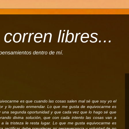
corren libres...
l pensamientos dentro de mí.
uivocarme es que cuando las cosas salen mal sé que soy yo el
ror y lo puedo enmendar. Lo que me gusta de equivocarme es
 una segunda oportunidad y que cada vez que lo hago sé que
rando divina solución, que con cada intento las cosas van a
 a la tristeza le resta lugar. Lo que me gusta equivocarme es
a rectificar debe prevalecer mi perseverancia y voluntad de no