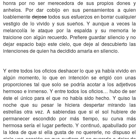
honra por no ser merecedora de sus propios dones y
anhelos. Por dar cobijo en sus pensamientos a quien
loablemente
dejose
todos sus esfuerzos en borrar cualquier
vestigio de lo vivido y sus sueños. Y aunque a veces la
melancolía le ataque por la espalda y su memoria le
traicione con algún recuerdo. Prefiere guardar silencio y no
dejar espacio bajo este cielo, que deje al descubierto las
intenciones de quien ha decidido amarla en silencio.
Y entre todos los oficios deshacer lo que ya había vivido en
algún momento, lo que en intención se erigió con unas
proporciones tal que solo se podría acotar a los adjetivos
hermoso e inmenso. Y entre todos los oficios… hubo de ser
éste el único para el que no había sido hecho. Y quiso la
noche que su pesar le hiciera despertar mirando las
estrellas otra vez. A sabiendas que si el sol hubiere de
permanecer escondido por más tiempo, su curva más
hermosa sería el lugar perfecto. Y continuó, apabullado por
la idea de que si ella gusta de no quererle, no dispuso el
cielo una ocasión en que pudiere él no quererla o dejar de