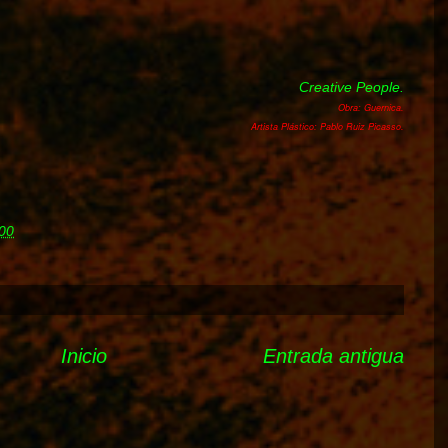
Creative People.
Obra: Guernica.
Artista Plástico: Pablo Ruiz Picasso.
00
Inicio
Entrada antigua