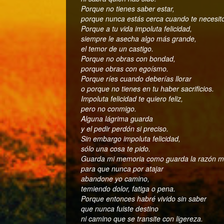
Porque no tienes saber estar,
porque nunca estás cerca cuando te necesit
Porque a tu vida impoluta felicidad,
siempre le asecha algo más grande,
el temor de un castigo.
Porque no obras con bondad,
porque obras con egoísmo.
Porque ríes cuando deberías llorar
o porque no tienes en tu haber sacrificios.
Impoluta felicidad
te quiero feliz,
pero no conmigo.
Alguna lágrima guarda
y el pedir perdón si preciso.
Sin embargo impoluta felicidad,
sólo una cosa te pido.
Guarda mi memoria como guarda la razón m
para que nunca por atajar
abandone yo camino,
temiendo dolor, fatiga o pena.
Porque entonces habré vivido sin saber
que nunca fuiste destino
ni camino que se transite con ligereza.