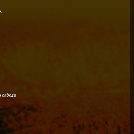
o.
i cabeza