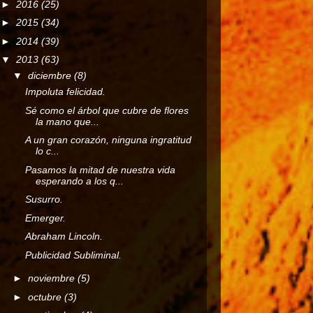
►
2016
(25)
►
2015
(34)
►
2014
(39)
▼
2013
(63)
▼
diciembre
(8)
Impoluta felicidad.
Sé como el árbol que cubre de flores
la mano que...
A un gran corazón, ninguna ingratitud
lo c...
Pasamos la mitad de nuestra vida
esperando a los q...
Susurro.
Emerger.
Abraham Lincoln.
Publicidad Subliminal.
►
noviembre
(5)
►
octubre
(3)