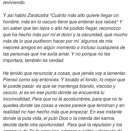
reviviendo.
Y así hablo Zaratustra "Cuánto más alto quiere llegar un
hombre, más en lo oscuro tiene que enterrar sus raíces" Y
sin saber que tan lejos o alto he podido llegar, reconozco
que ha hecho más por mí el dolor y la oscuridad, que mucho
más de lo que pudieron hacer por mí algunos de mis
mejores amigos en algún momento o incluso cualquiera de
las personas que me solía amar. Y no porque no les
importara, también es verdad.
He tenido que renunciar a cosas, que jamás voy a lamentar.
Pienso como soy entonces. Y tocado el fondo, lo mejor que
te puede pasar es que se mantenga blando, viscoso y
oscuro, si es en ese punto donde se encuentra tu
incomodidad. Para que no te acostumbres, para que no te
quedes donde las cosas a veces parece que terminan y en
realidad no han hecho más que empezar. En ese instante
donde la puta vida, el puto Dios o la mierda del karma,
decide darte otra oportunidad. Para que la repulsión y los
arranque de Fe te empujen, primero a saltar y después de