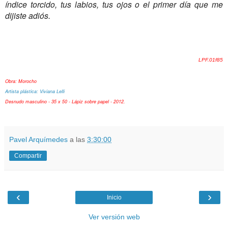
índice torcido, tus labios, tus ojos o el primer día que me
dijiste adiós.
LPF.01f85
Obra: Morocho
Artista plástica: Viviana Lelli
Desnudo masculino - 35 x 50 - Lápiz sobre papel - 2012.
Pavel Arquímedes
a las
3:30:00
Compartir
‹
›
Inicio
Ver versión web